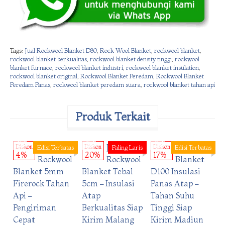
Tags:
Jual Rockwool Blanket D80
,
Rock Wool Blanket
,
rockwool blanket
,
rockwool blanket berkualitas
,
rockwool blanket density tinggi
,
rockwool
blanket furnace
,
rockwool blanket industri
,
rockwool blanket insulation
,
rockwool blanket original
,
Rockwool Blanket Peredam
,
Rockwool Blanket
Peredam Panas
,
rockwool blanket peredam suara
,
rockwool blanket tahan api
Produk Terkait
Order
Order
Order
Langsung
Langsung
Langsung
Harga
Jual
Rockwool
Diskon
Edisi Terbatas
Diskon
Paling Laris
Diskon
Edisi Terbatas
D
4%
20%
17%
Rockwool
Rockwool
Blanket
Blanket 5mm
Blanket Tebal
D100 Insulasi
F
Firerock Tahan
5cm – Insulasi
Panas Atap –
D
Api –
Atap
Tahan Suhu
I
Pengiriman
Berkualitas Siap
Tinggi Siap
I
Cepat
Kirim Malang
Kirim Madiun
K