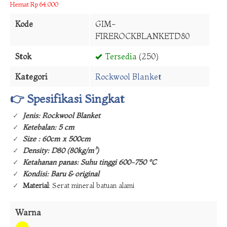
Hemat Rp 64.000
Kode
GIM-
FIREROCKBLANKETD80
Stok
Tersedia
(250)
Kategori
Rockwool Blanket
👉 Spesifikasi Singkat
Jenis: Rockwool Blanket
Ketebalan: 5 cm
Size : 60cm x 500cm
Density: D80 (80kg/m³)
Ketahanan panas: Suhu tinggi 600-750 °C
Kondisi: Baru & original
Material
: Serat mineral batuan alami
Warna