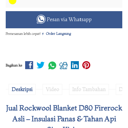
Pesan via Whatsapp
Pemesanan lebih cepat!
Order Langsung
Bagikan ke
Deskripsi
Video
Info Tambahan
Disk
Jual Rockwool Blanket D80 Firerock
Asli – Insulasi Panas & Tahan Api